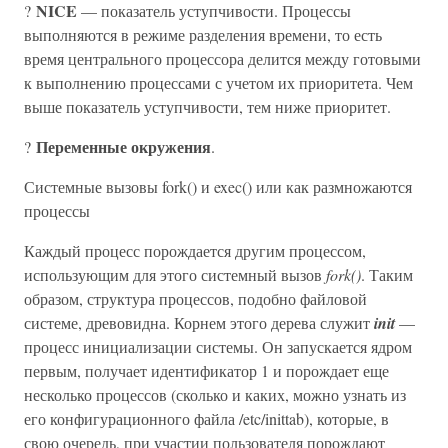
NICE
?
— показатель уступчивости. Процессы
выполняются в режиме разделения времени, то есть
время центрального процессора делится между готовыми
к выполнению процессами с учетом их приоритета. Чем
выше показатель уступчивости, тем ниже приоритет.
Переменные окружения
?
.
Системные вызовы fork() и exec() или как размножаются
процессы
Каждый процесс порождается другим процессом,
использующим для этого системный вызов
fork()
. Таким
образом, структура процессов, подобно файловой
системе, древовидна. Корнем этого дерева служит
init
—
процесс инициализации системы. Он запускается ядром
первым, получает идентификатор 1 и порождает еще
несколько процессов (сколько и каких, можно узнать из
его конфигурационного файла /etc/inittab), которые, в
свою очередь, при участии пользователя порождают