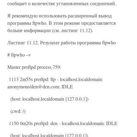
сообщает о количестве установленных соединений.
Я рекомендую использовать расширенный вывод
программы ftpwho. В этом режиме предоставляется
больше информации (см. листинг 11.12).
Листинг 11.12. Результат работы программы ftpwho
# ftpwho –v
Master proftpd process 759:
1113 2m55s proftpd: ftp - localhost.localdomain:
anonymous/den@den.com: IDLE
(host: localhost.localdomain [127.0.0.1])
(cwd: /)
1150 0m20s proftpd: den - localhost.localdomain: IDLE
(host: localhost.localdomain [127.0.0.1])