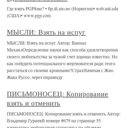
Где взять PGPfone? • ftp.ifi.uio.no (Норвегия)• web.mit.edu
(США)• www.pgp.com
МЫСЛИ: Взять на испуг
МЫСЛИ: Взять на испуг Автор: Ваннах
МихаилОпределение науки как способа удовлетворения
своего любопытства за чужой счет хорошо известно. Но
как побудить потенциального жертвователя ради этого
расстаться со своими кровными?СтрахНачиная с Жан-
Жака Руссо, через пирамиду
ПИСЬМОНОСЕЦ: Копирование
взять и отменить
ПИСЬМОНОСЕЦ: Копирование взять и отменить Автор:
Владимир ГуриевВ номере #679 на странице 55
напечатана любопытная статистика по объемам