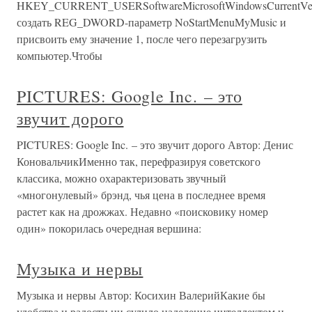
HKEY_CURRENT_USERSoftwareMicrosoftWindowsCurrentVersi
создать REG_DWORD-параметр NoStartMenuMyMusic и
присвоить ему значение 1, после чего перезагрузить
компьютер.Чтобы
PICTURES: Google Inc. – это
звучит дорого
PICTURES: Google Inc. – это звучит дорого Автор: Денис
КоновальчикИменно так, перефразируя советского
классика, можно охарактеризовать звучный
«многонулевый» брэнд, чья цена в последнее время
растет как на дрожжах. Недавно «поисковику номер
один» покорилась очередная вершина:
Музыка и нервы
Музыка и нервы Автор: Косихин ВалерийКакие бы
удобства и радости ни сулило наделение интеллектом и